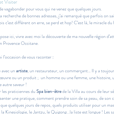
t Visiter
 de vagabonder pour vous qui ne venez que quelques jours.
 recherche de bonnes adresses, j’ai remarqué que parfois on sait
is c’est différent on erre, se perd et hop! C’est là, le miracle du 
pose ici, vivre avec moi la découverte de ma nouvelle région d’att
en Provence Occitane.
l’occasion de vous raconter :
 avec un 
artiste
, un restaurateur, un commerçant… Il y a toujou
 œuvre ou un produit 
;
  un homme ou une femme, une histoire, u
ne autre saveur !
r les praticiennes du 
Spa
bien-être
 de la Villa au cours de leur sé
résenter une pratique, comment prendre soin de sa peau, de son
que quelques jours de repos, quels produits utiliser pour un ma
la Kinesiologie, le Jantzu, le Quigong...la liste est longue ! Les s