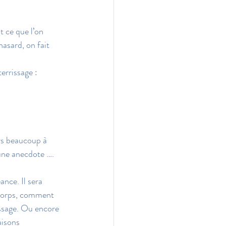
 ce que l’on 
hasard, on fait 
errissage : 
rs beaucoup à 
ne anecdote …. 
ance. Il sera 
 corps, comment 
ssage. Ou encore 
aisons 