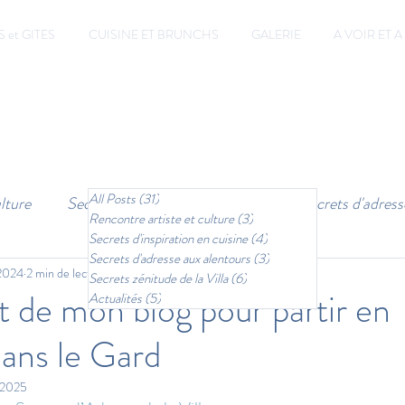
et GITES
CUISINE ET BRUNCHS
GALERIE
A VOIR ET A
All Posts
(31)
31 posts
lture
Secrets d'inspiration en cuisine
Secrets d'adress
Rencontre artiste et culture
(3)
3 posts
Secrets d'inspiration en cuisine
(4)
4 posts
Secrets d'adresse aux alentours
(3)
3 posts
 2024
Actualités
2 min de lecture
Secrets zénitude de la Villa
(6)
6 posts
 de mon blog pour partir en
Actualités
(5)
5 posts
ans le Gard
 2025