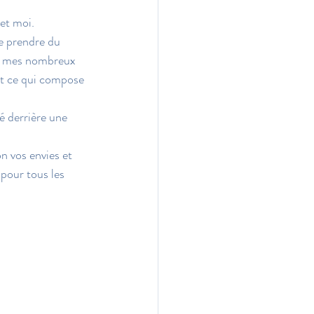
et moi.
e prendre du 
ans mes nombreux 
ut ce qui compose 
é derrière une 
on vos envies et 
 pour tous les 