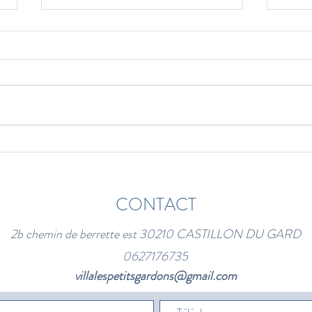
Un brunch créatif inédit à la Villa
Brunch
Les Petits Gardons-Viens libérer
les P
ta créativité! (existe en version
CONTACT
apéro aussi)
2b chemin de berrette est 30210 CASTILLON DU GARD
0627176735
villalespetitsgardons@gmail.com