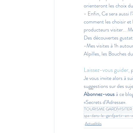
orienteront les choix du
- Enfin, Ce sera aussi l
comment les choisir et l
producteurs visiter... M
Des découvertes gustativ
-Mes visites à 1h autour
Alpilles, les Bouches du
Laissez-vous guider,
 
Je vous invite alors à s
suggestions sur des sujet
Abonnez-vous
 à ce bl
«Secrets d’Adresse».
TOURISME GARD
VISITER
spa-dans-le-gard
partir-en-
Actualités