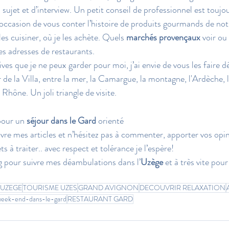
 sujet et d’interview. Un petit conseil de professionnel est toujo
’occasion de vous conter l’histoire de produits gourmands de not
es cuisiner, où je les achète. Quels 
marchés provençaux 
voir ou
es adresses de restaurants. 
es que je ne peux garder pour moi, j’ai envie de vous les faire d
 de la Villa, entre la mer, la Camargue, la montagne, l'Ardèche, 
 Rhône. Un joli triangle de visite.
pour un 
séjour dans le Gard 
orienté
uivre mes articles et n’hésitez pas à commenter, apporter vos opi
s à traiter.. avec respect et tolérance je l’espère!
og pour suivre mes déambulations dans l’
Uzège
 et à très vite pour
 UZEGE
TOURISME UZES
GRAND AVIGNON
DECOUVRIR RELAXATION
week-end-dans-le-gard
RESTAURANT GARD