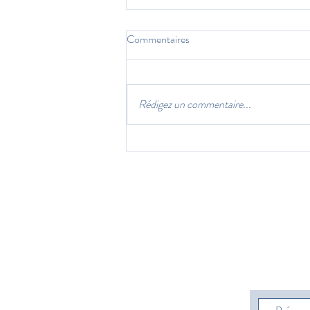
Commentaires
Rédigez un commentaire...
Vacances d’été dans le Gard :
séjour slow life à La Villa Les
Petits Gardons