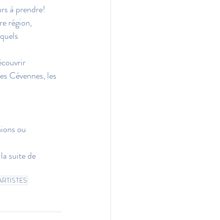
urs à prendre!
re région, 
 quels 
écouvrir
les Cévennes, les 
nions ou 
 la suite de 
ARTISTES