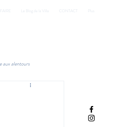
 FAIRE
Le Blog de la Villa
CONTACT
Plus
Réserver
Accès Praticiens
e aux alentours