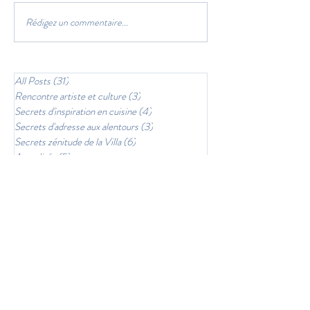
Rédigez un commentaire...
Faire son pain maison et son
RENCONTRER 
levain
ARTISTE DANS 
ATELIER
All Posts
(31)
31 posts
Rencontre artiste et culture
(3)
3 posts
Secrets d'inspiration en cuisine
(4)
4 posts
Secrets d'adresse aux alentours
(3)
3 posts
Secrets zénitude de la Villa
(6)
6 posts
Actualités
(5)
5 posts
CONTACT
villalespetitsgardons@gmail.com
2b chemin de berrette est 30210
CASTILLON DU GARD