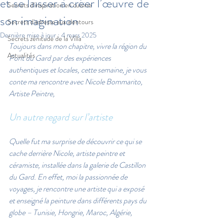
et se laisser à créer l’œuvre de
Secrets d'inspiration en cuisine
son imagination
Secrets d'adresse aux alentours
Dernière mise à jour :
4 mars 2025
Secrets zénitude de la Villa
Toujours dans mon chapitre, vivre la région du 
Actualités
Pont du Gard par des expériences 
authentiques et locales, cette semaine, je vous 
conte ma rencontre avec Nicole Bommarito, 
Artiste Peintre,
Un autre regard sur l’artiste
Quelle fut ma surprise de découvrir ce qui se 
cache derrière Nicole, artiste peintre et 
céramiste, installée dans la galerie de Castillon 
du Gard. En effet, moi la passionnée de 
voyages, je rencontre une artiste qui a exposé 
et enseigné la peinture dans différents pays du 
globe – Tunisie, Hongrie, Maroc, Algérie, 